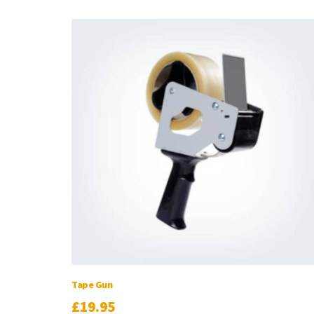
Tape Gun
£
19.95